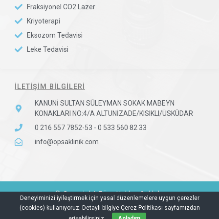
Fraksiyonel CO2 Lazer​
Kriyoterapi
Eksozom Tedavisi
Leke Tedavisi
İLETİŞİM BİLGİLERİ
KANUNİ SULTAN SÜLEYMAN SOKAK MABEYN
KONAKLARI NO:4/A ALTUNİZADE/KISIKLI/ÜSKÜDAR
0 216 557 7852-53 - 0 533 560 82 33
info@opsaklinik.com
© Copyright Tüm Hakları Saklıdır.
Deneyiminizi iyileştirmek için yasal düzenlemelere uygun çerezler
(cookies) kullanıyoruz. Detaylı bilgiye Çerez Politikası sayfamızdan
Litesoft Yazılım
erişebilirsiniz.
Anladım